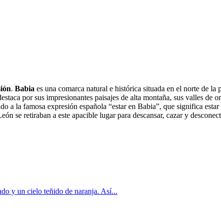
sión
.
Babia
es una comarca natural e histórica situada en el norte de la
taca por sus impresionantes paisajes de alta montaña, sus valles de ori
do a la famosa expresión española “estar en Babia”, que significa estar 
n se retiraban a este apacible lugar para descansar, cazar y desconectar
o y un cielo teñido de naranja. Así...