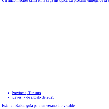
Un rincón leonés brilla en la saga distópica La próxima entrega de la s
Provincia
,
Turismo
jueves, 7 de agosto de 2025
Estar en Babia: guía para un verano inolvidable