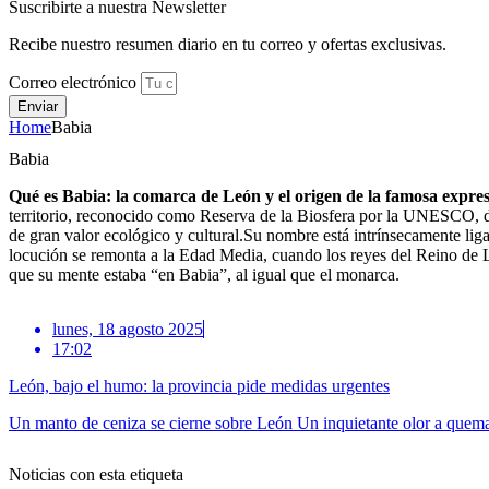
Suscribirte a nuestra Newsletter
Recibe nuestro resumen diario en tu correo y ofertas exclusivas.
Correo electrónico
Enviar
Home
Babia
Babia
Qué es Babia: la comarca de León y el origen de la famosa expre
territorio, reconocido como Reserva de la Biosfera por la UNESCO, des
de gran valor ecológico y cultural.Su nombre está intrínsecamente liga
locución se remonta a la Edad Media, cuando los reyes del Reino de Leó
que su mente estaba “en Babia”, al igual que el monarca.
lunes, 18 agosto 2025
17:02
León, bajo el humo: la provincia pide medidas urgentes
Un manto de ceniza se cierne sobre León Un inquietante olor a quemad
Noticias con esta etiqueta