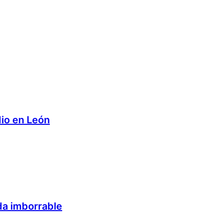
dio en León
ida imborrable