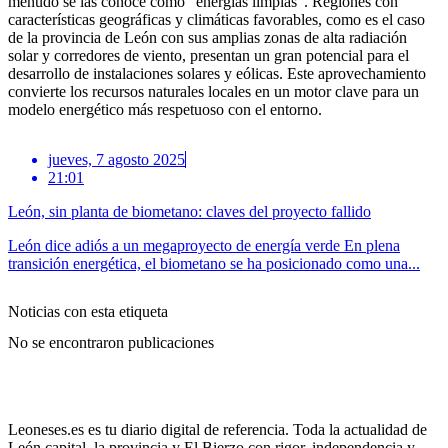
menudo se las conoce como “energías limpias”. Regiones con
características geográficas y climáticas favorables, como es el caso
de la provincia de León con sus amplias zonas de alta radiación
solar y corredores de viento, presentan un gran potencial para el
desarrollo de instalaciones solares y eólicas. Este aprovechamiento
convierte los recursos naturales locales en un motor clave para un
modelo energético más respetuoso con el entorno.
jueves, 7 agosto 2025
21:01
León, sin planta de biometano: claves del proyecto fallido
León dice adiós a un megaproyecto de energía verde En plena
transición energética, el biometano se ha posicionado como una...
Noticias con esta etiqueta
No se encontraron publicaciones
Leoneses.es es tu diario digital de referencia. Toda la actualidad de
León capital, la provincia y El Bierzo con rigor, independencia y