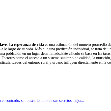
lave
. La
esperanza de vida
es una estimación del número promedio de
a lo largo de su vida. Más que una predicción individual, se trata de un 
una población en un lugar determinado.Este cálculo se basa en las tasas 
. Factores como el acceso a un sistema sanitario de calidad, la nutrició
particularidades del entorno rural y urbano influyen directamente en la 
ncontrado, sin buscarlo, uno de sus secretos mejor...