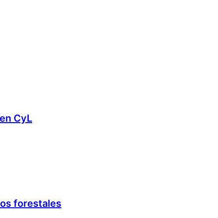
 en CyL
os forestales