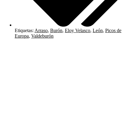
Etiquetas:
Arraso
,
Burón
,
Eloy Velasco
,
León
,
Picos de
Europa
,
Valdeburón